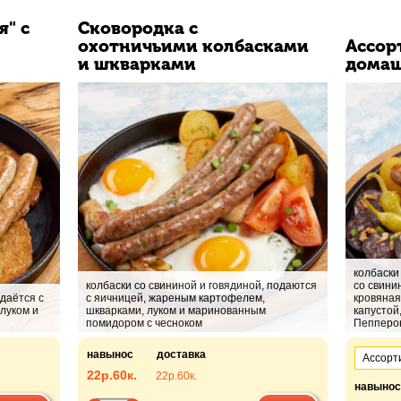
я" с
Сковородка с
охотничьими колбасками
Ассорт
и шкварками
домаш
колбаски
колбаски со свининой и говядиной, подаются
со свини
одаётся с
с яичницей, жареным картофелем,
кровяная
луком и
шкварками, луком и маринованным
капустой
помидором с чесноком
Пепперон
навынос
доставка
22р.
60к.
22р.
60к.
навынос