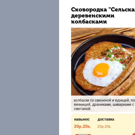
Сковородка "Сельска
деревенскими
колбасками
колбаски со свининой и курицей, п
яичницей, драниками, шкварками с 
сметаной
навынос
доставка
20р.
20к.
20р.
20к.