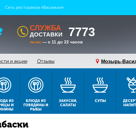
Сеть ресторанов «Васильки»
СЛУЖБА
7773
ДОСТАВКИ
пн-вс
— с 11 до 22 часов
сти и акции
Отзывы
Мозырь-Васи
ЮДА ИЗ
БЛЮДА ИЗ
ЗАКУСКИ,
СУПЫ
ДЕСЕР
РИЦЫ И
ГОВЯДИНЫ И
САЛАТЫ
НАПИ
ИНИНЫ
РЫБЫ
баски