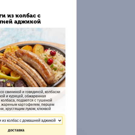
и из колбас с
ней аджикой
 со свининой и говядиной, колбаски
ной и курицей, обжаренная
 колбаса, подаются с тушеной
, жареным картофелем, перцем
и, хрустящим луком, клюквой
доставка