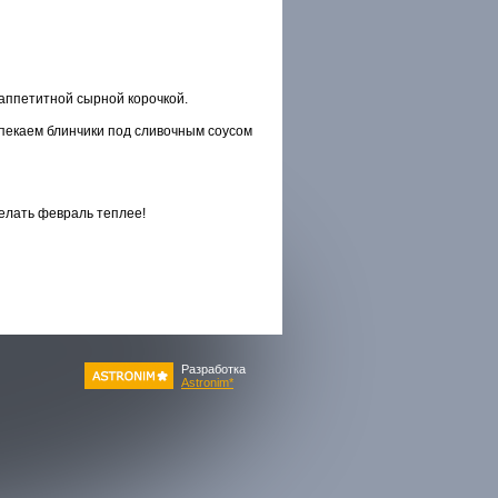
аппетитной сырной корочкой.
пекаем блинчики под сливочным соусом
елать февраль теплее!
Разработка
Astronim*