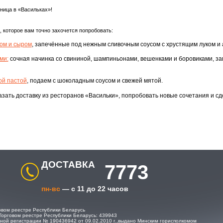
ица в «Васильках»!
, которое вам точно захочется попробовать:
ном и сыром
,
запечённые под нежным сливочным соусом с хрустящим луком и 
ами
:
сочная начинка со свининой, шампиньонами, вешенками и боровиками, за
ой пастой
, подаем с шоколадным соусом и свежей мятой.
зать доставку из ресторанов «Васильки», попробовать новые сочетания и сд
ДОСТАВКА
7773
пн-вс
— с 11 до 22 часов
овом реестре Республики Беларусь
Торговом реестре Республики Беларусь: 439943
ной регистрации № 190436942 от 09.02.2010 г.,выдано Минским горисполкомом