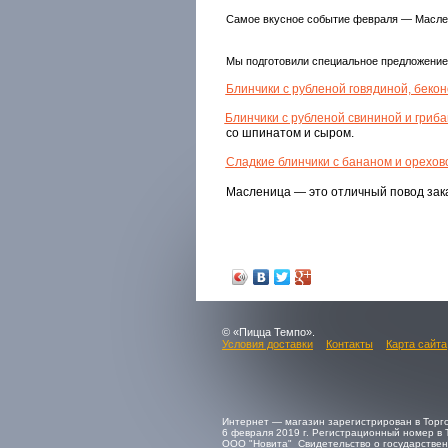
Самое вкусное событие февраля — Маслен
Мы подготовили специальное предложение
Блинчики с рубленой говядиной, беко
Блинчики с рубленой свининой и гриб
со шпинатом и сыром.
Сладкие блинчики с бананом и орехов
Масленица — это отличный повод зака
© «Пицца Темпо».
Условия доставки
Контакты
Карта сайта
Интернет — магазин зарегистрирован в Торг
6 февраля 2019 г. Регистрационный номер в 
ООО "Новита" Свидетельство о государствен